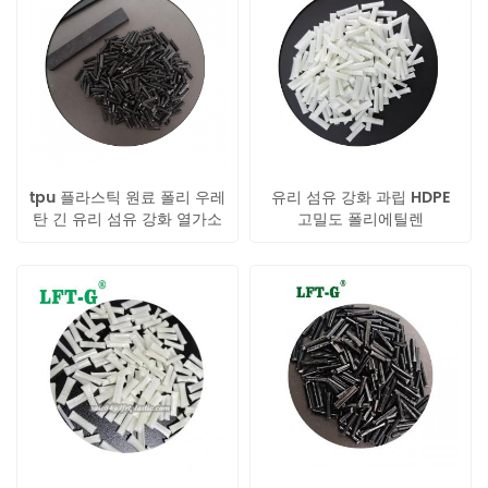
tpu 플라스틱 원료 폴리 우레
유리 섬유 강화 과립 HDPE
탄 긴 유리 섬유 강화 열가소
고밀도 폴리에틸렌
성 수지