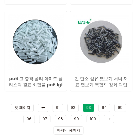
필렌
pa6 고 충격 폴리 아미드 플
긴 탄소 섬유 엿보기 처녀 재
라스틱 원료 화합물 pa6 lgf
료 엿보기 복합재 강화 과립
첫 페이지
91
92
93
94
95
96
97
98
99
100
마지막 페이지